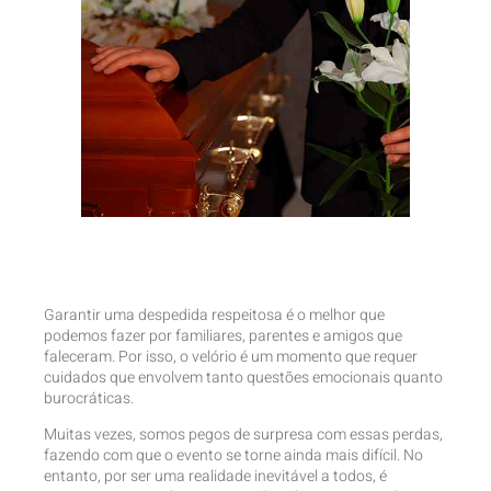
Garantir uma despedida respeitosa é o melhor que
podemos fazer por familiares, parentes e amigos que
faleceram. Por isso, o velório é um momento que requer
cuidados que envolvem tanto questões emocionais quanto
burocráticas.
Muitas vezes, somos pegos de surpresa com essas perdas,
fazendo com que o evento se torne ainda mais difícil. No
entanto, por ser uma realidade inevitável a todos, é