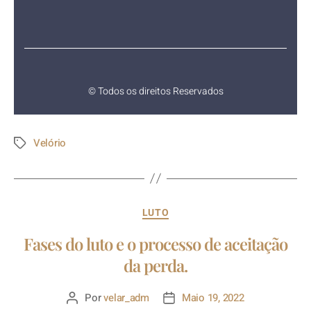
© Todos os direitos Reservados
Velório
LUTO
Fases do luto e o processo de aceitação
da perda.
Por
velar_adm
Maio 19, 2022