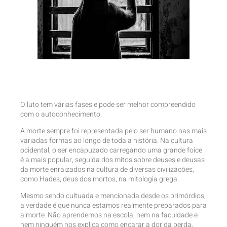
O luto tem várias fases e pode ser melhor compreendido
com o autoconhecimento.
A morte sempre foi representada pelo ser humano nas mais
variadas formas ao longo de toda a história. Na cultura
ocidental, o ser encapuzado carregando uma grande foice
é a mais popular, seguida dos mitos sobre deuses e deusas
da morte enraizados na cultura de diversas civilizações,
como Hades, deus dos mortos, na mitologia grega.
Mesmo sendo cultuada e mencionada desde os primórdios,
a verdade é que nunca estamos realmente preparados para
a morte. Não aprendemos na escola, nem na faculdade e
nem ninguém nos explica como encarar a dor da perda.